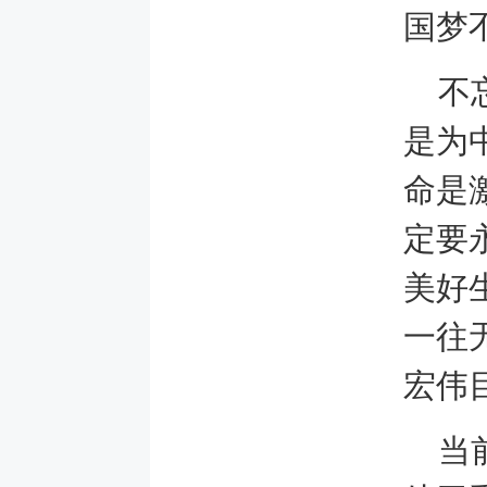
国梦
不
是为
命是
定要
美好
一往
宏伟
当