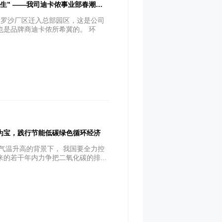
“春江潮水连海平，海上明月共潮生” ——我司迪卡侬事业部春潮涌动，势头正劲！
大罗沙厂区迁入总部园区，这是公司
也是品牌商迪卡侬所希冀的。 环
为宝，践行节能低碳绿色循环经济
气温升高的背景下， 我国要全力控
的若干年内力争把二氧化碳的排...