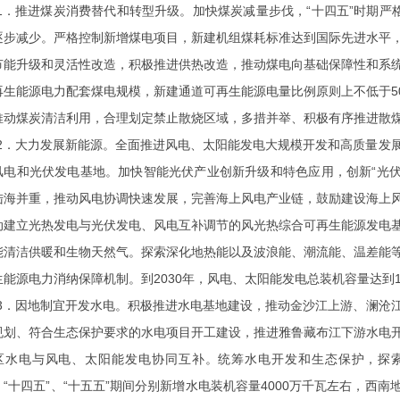
1．推进煤炭消费替代和转型升级。
加快煤炭减量步伐，
“十四五”时期严
逐步减少。严格控制新增煤电项目，新建机组煤耗标准达到国际先进水平
节能升级和灵活性改造，积极推进供热改造，推动煤电向基础保障性和系
再生能源电力配套煤电规模，新建通道可再生能源电量比例原则上不低于5
推动煤炭清洁利用，合理划定禁止散烧区域，多措并举、积极有序推进散
2．大力发展新能源。
全面推进风电、太阳能发电大规模开发和高质量发
风电和光伏发电基地。加快智能光伏产业创新升级和特色应用，创新
“光
陆海并重，推动风电协调快速发展，完善海上风电产业链，鼓励建设海上
动建立光热发电与光伏发电、风电互补调节的风光热综合可再生能源发电
能清洁供暖和生物天然气。探索深化地热能以及波浪能、潮流能、温差能
生能源电力消纳保障机制。到2030年，风电、太阳能发电总装机容量达到
3．因地制宜开发水电。
积极推进水电基地建设，推动金沙江上游、澜沧
规划、符合生态保护要求的水电项目开工建设，推进雅鲁藏布江下游水电
区水电与风电、太阳能发电协同互补。统筹水电开发和生态保护，探
。
“十四五”、“十五五”期间分别新增水电装机容量4000万千瓦左右，西