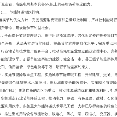
千瓦左右，省级电网基本具备5%以上的尖峰负荷响应能力。
（二）节能降碳增效行动。
落实节约优先方针，完善能源消费强度和总量双控制度，严格控制能耗
消费革命，建设能源节约型社会。
1．全面提升节能管理能力。
推行用能预算管理，强化固定资产投资项目
综合评价，从源头推进节能降碳。提高节能管理信息化水平，完善重点用
、行业性节能技术推广服务平台，推动高耗能企业建立能源管理中心。完
节能管理水平。加强节能监察能力建设，健全省、市、县三级节能监察体
处罚、信用监管、绿色电价等手段，增强节能监察约束力。
2．实施节能降碳重点工程。
实施城市节能降碳工程，开展建筑、交通、
进先进绿色建筑技术示范应用，推动城市综合能效提升。实施园区节能降
“两高”项目）集聚度高的园区为重点，推动能源系统优化和梯级利用，打
。实施重点行业节能降碳工程，推动电力、钢铁、有色金属、建材、石化
资源利用效率。实施重大节能降碳技术示范工程，支持已取得突破的绿色
3．推进重点用能设备节能增效。
以电机、风机、泵、压缩机、变压器、