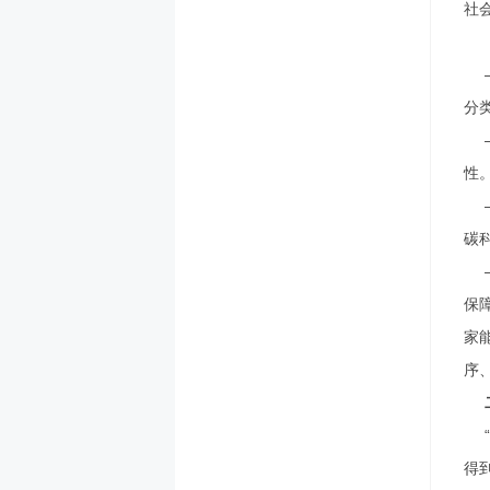
社
分
性
碳
保
家
序
得