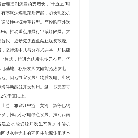
格合理控制煤炭消费增长，“十五五”时
，有序淘汰煤电落后产能，加快现役机
统调节性电源并重转型。严控跨区外送
0%。推动重点用煤行业减煤限煤。大
煤替代，逐步减少直至禁止煤炭散烧。
展，坚持集中式与分布式并举，加快建
伏+”模式，推进光伏发电多元布局。坚
风电基地。积极发展太阳能光热发电，
基地。因地制宜发展生物质发电、生物
等海洋新能源开发利用。进一步完善可
12亿千瓦以上。
江上游、雅砻江中游、黄河上游等已纳
开发，推动小水电绿色发展。推动西南
索建立水能资源开发生态保护补偿机
南地区以水电为主的可再生能源体系基本