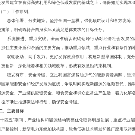
会发展建立在资源高效利用和绿色低碳发展的基础之上，确保如期实现203
（二）工作原则。
——总体部署、分类施策。
坚持全国一盘棋，强化顶层设计和各方统筹
类施策，明确既符合自身实际又满足总体要求的目标任务。
——系统推进、重点突破。
全面准确认识碳达峰行动对经济社会发展的
。抓住主要矛盾和矛盾的主要方面，推动重点领域、重点行业和有条件的
——双轮驱动、两手发力。
更好发挥政府作用，构建新型举国体制，充
科技创新，深化能源和相关领域改革，形成有效激励约束机制。
——稳妥有序、安全降碳。
立足我国富煤贫油少气的能源资源禀赋，坚
障国家能源安全和经济发展为底线，争取时间实现新能源的逐渐替代，推
能源安全、产业链供应链安全、粮食安全和群众正常生产生活，着力化解
、循序渐进推进碳达峰行动，确保安全降碳。
二、主要目标
“十四五”期间，产业结构和能源结构调整优化取得明显进展，重点行业
到严格控制，新型电力系统加快构建，绿色低碳技术研发和推广应用取得