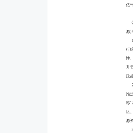
亿
源
行
性
升
政
推
称
区
源