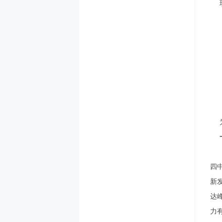
四
新
达
力