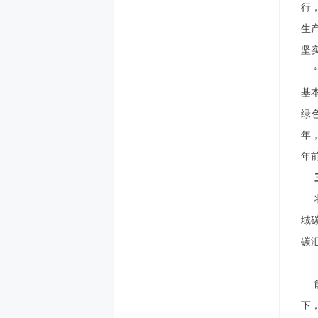
行
生
坚
基
绿
年
年
域
碳
下