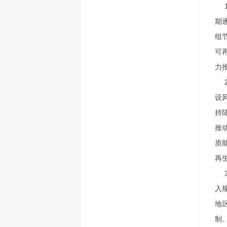
期
组
可
力
设
持
推
质
再
入
地
制