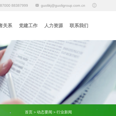
387000 88387999
guolikj@guoligroup.com.cn
者关系
党建工作
人力资源
联系我们
首页
动态要闻
行业新闻
>
>