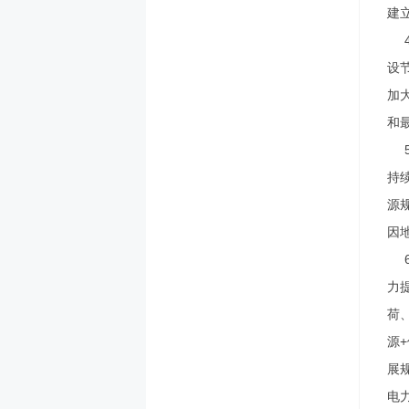
建
设
加
和
持
源
因
力
荷
源
展
电