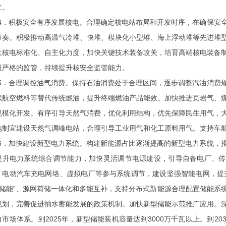
立。
4．积极安全有序发展核电。
合理确定核电站布局和开发时序，在确保安
节奏。积极推动高温气冷堆、快堆、模块化小型堆、海上浮动堆等先进堆
大核电标准化、自主化力度，加快关键技术装备攻关，培育高端核电装备
最严格的监管，持续提升核安全监管能力。
5．合理调控油气消费。
保持石油消费处于合理区间，逐步调整汽油消费
续航空燃料等替代传统燃油，提升终端燃油产品能效。加快推进页岩气、
规模化开发。有序引导天然气消费，优化利用结构，优先保障民生用气，
地制宜建设天然气调峰电站，合理引导工业用气和化工原料用气。支持车
6．加快建设新型电力系统。
构建新能源占比逐渐提高的新型电力系统，
提升电力系统综合调节能力，加快灵活调节电源建设，引导自备电厂、传
、电动汽车充电网络、虚拟电厂等参与系统调节，建设坚强智能电网，提
+储能”、源网荷储一体化和多能互补，支持分布式新能源合理配置储能系
规划，完善促进抽水蓄能发展的政策机制。加快新型储能示范推广应用。
力市场体系。到2025年，新型储能装机容量达到3000万千瓦以上。到20