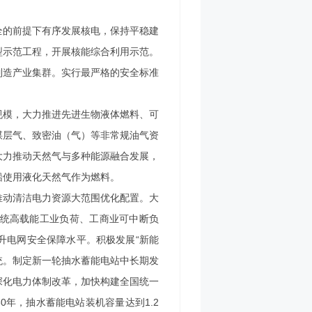
全的前提下有序发展核电，保持平稳建
型示范工程，开展核能综合利用示范。
制造产业集群。实行最严格的安全标准
规模，大力推进先进生物液体燃料、可
煤层气、致密油（气）等非常规油气资
大力推动天然气与多种能源融合发展，
船使用液化天然气作为燃料。
推动清洁电力资源大范围优化配置。大
统高载能工业负荷、工商业可中断负
升电网安全保障水平。积极发展
“新能
统。制定新一轮抽水蓄能电站中长期发
深化电力体制改革，加快构建全国统一
30年，抽水蓄能电站装机容量达到1.2