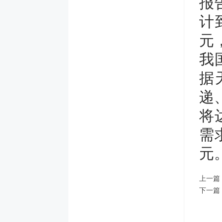
报
计
元
我
据
递
将
需
元
上一篇
下一篇