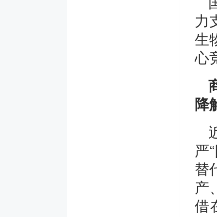
力
生
心
降
严
替
产
借