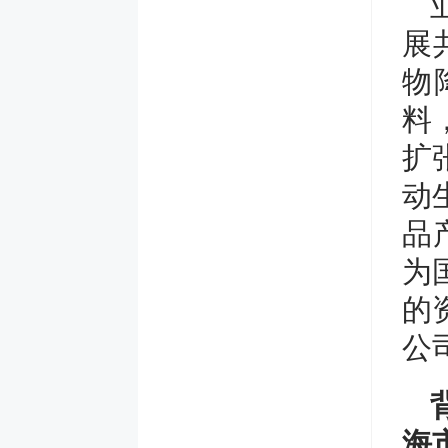
展
物
料
扩
动
品
为
的
公
海