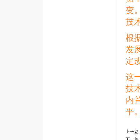
变
技
根
发
定
这
技
内
平
上一篇
下一篇