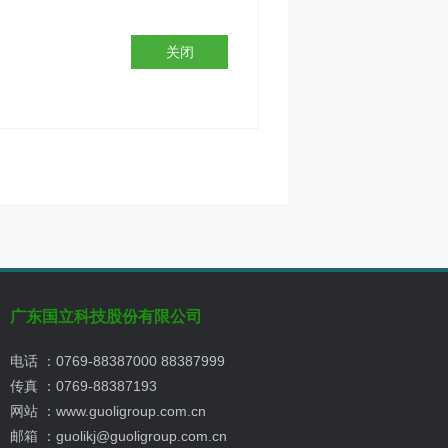
关闭
广东国立科技股份有限公司
电话 ：0769-88387000 88387999
传真 ：0769-88387193
网站 ：www.guoligroup.com.cn
邮箱 ：guolikj@guoligroup.com.cn