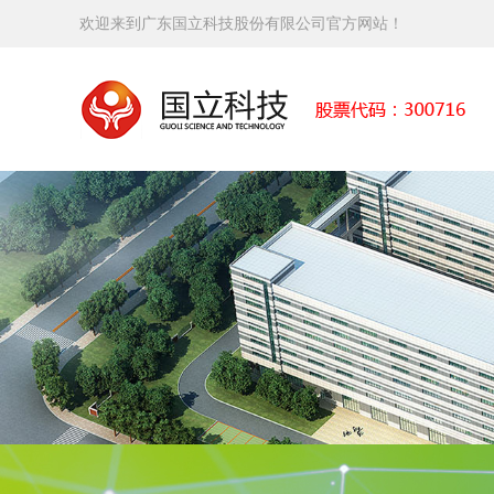
欢迎来到广东国立科技股份有限公司官方网站！