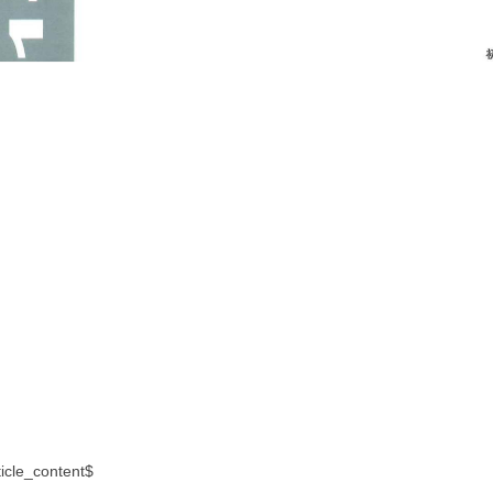
ticle_content$