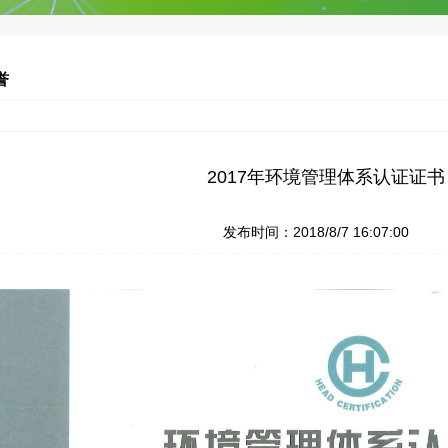
誉
2017年环境管理体系认证证书
发布时间：
2018/8/7 16:07:00