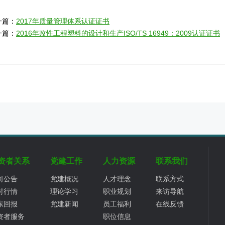
一篇：
2017年质量管理体系认证证书
一篇：
2016年改性工程塑料的设计和生产ISO/TS 16949：2009认证证书
资者关系
党建工作
人力资源
联系我们
司公告
党建概况
人才理念
联系方式
时行情
理论学习
职业规划
来访导航
东回报
党建新闻
员工福利
在线反馈
资者服务
职位信息